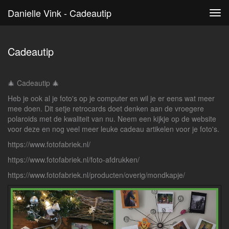
Danielle Vink - Cadeautip
Tog
navi
Cadeautip
🎄 Cadeautip 🎄
Heb je ook al je foto's op je computer en wil je er eens wat meer
mee doen. Dit setje retrocards doet denken aan de vroegere
polaroids met de kwaliteit van nu. Neem een kijkje op de website
voor deze en nog veel meer leuke cadeau artikelen voor je foto's.
https://www.fotofabriek.nl/
https://www.fotofabriek.nl/foto-afdrukken/
https://www.fotofabriek.nl/producten/overig/mondkapje/